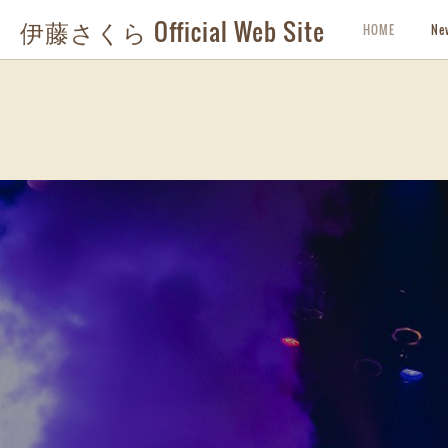
伊藤さくら Official Web Site
HOME
Ne